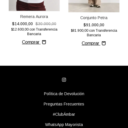
Remera Aurora
Conjunto Petra
$14.000,00
$30.000,00
$91.000,00
$12.600,00
con
Transferencia
$81.900,00
con
Transferencia
Bancaria
Bancaria
Comprar
Comprar
Política de Devolución
Preguntas Frecuentes
#ClubÁmbar
WhatsApp Mayorista