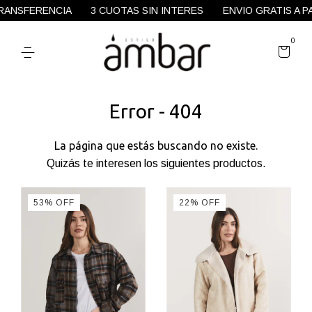
ANSFERENCIA
3 CUOTAS SIN INTERES
ENVIO GRATIS A PA
0
Error - 404
La página que estás buscando no existe.
Quizás te interesen los siguientes productos.
53
%
OFF
22
%
OFF