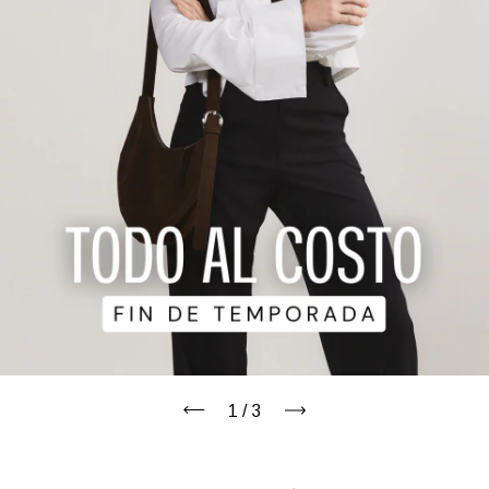
1
/
3