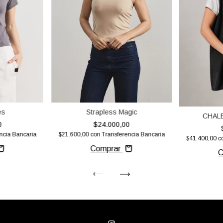
es
Strapless Magic
CHAL
0
$24.000,00
ncia Bancaria
$21.600,00
con
Transferencia Bancaria
$41.400,00
c
Comprar
C