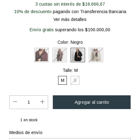
3
cuotas sin interés de
$18.666,67
10% de descuento
pagando con Transferencia Bancaria
Ver más detalles
Envío gratis
superando los
$100.000,00
Color:
Negro
Talle:
M
M
S
1
en stock
Cambiar CP
Entregas para el CP:
Medios de envío