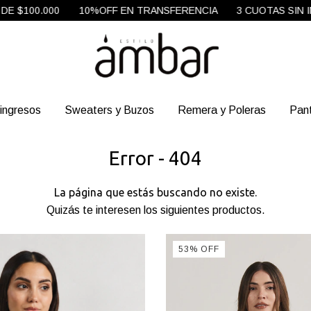
$100.000
10%OFF EN TRANSFERENCIA
3 CUOTAS SIN INTE
ingresos
Sweaters y Buzos
Remera y Poleras
Pan
Error - 404
La página que estás buscando no existe.
Quizás te interesen los siguientes productos.
53
%
OFF