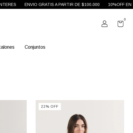
RES
ENVIO GRATIS A PARTIR DE $100.000
10%OFF EN TRA
0
talones
Conjuntos
22
%
OFF