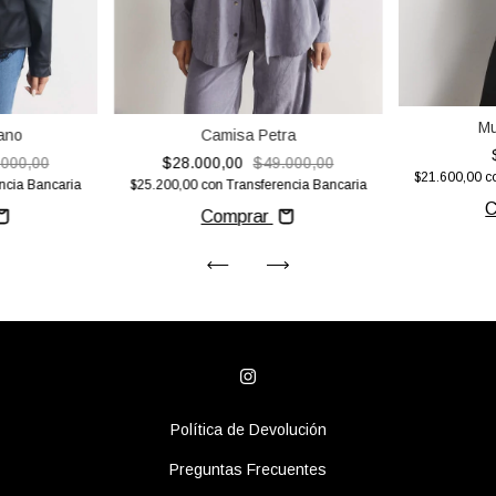
Mu
ano
Camisa Petra
.000,00
$28.000,00
$49.000,00
$21.600,00
c
ncia Bancaria
$25.200,00
con
Transferencia Bancaria
C
Comprar
Política de Devolución
Preguntas Frecuentes