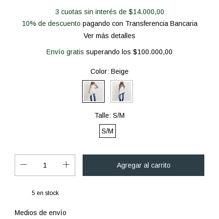
3
cuotas sin interés de
$14.000,00
10% de descuento
pagando con Transferencia Bancaria
Ver más detalles
Envío gratis
superando los
$100.000,00
Color:
Beige
Talle:
S/M
S/M
5
en stock
Cambiar CP
Entregas para el CP:
Medios de envío