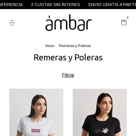
UOTAS SIN INTERES
ENVIO GRATIS A PARTIR DE $100.000
1
0
Inicio
.
Remeras y Poleras
Remeras y Poleras
Filtrar