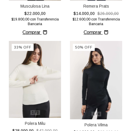
Musculosa Lina
Remera Prats
$22.000,00
$14.000,00
$26.000,00
$19.800,00
con
Transferencia
$12.600,00
con
Transferencia
Bancaria
Bancaria
Comprar
Comprar
33
%
OFF
50
%
OFF
1
/
3
1
/
4
Polera Milu
Polera Vilma
$28.000,00
$42.000,00