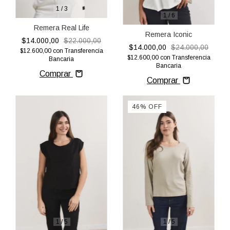
1
/
3
1
/
6
Remera Real Life
Remera Iconic
$14.000,00
$22.000,00
$14.000,00
$24.000,00
$12.600,00
con
Transferencia
$12.600,00
con
Transferencia
Bancaria
Bancaria
Comprar
Comprar
46
%
OFF
1
/
5
1
/
5